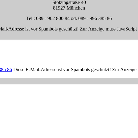
Stolzingstraße 40
81927 München
Tel.: 089 - 962 800 84 od. 089 - 996 385 86
ail-Adresse ist vor Spambots geschützt! Zur Anzeige muss JavaScript e
385 86
Diese E-Mail-Adresse ist vor Spambots geschützt! Zur Anzeige m