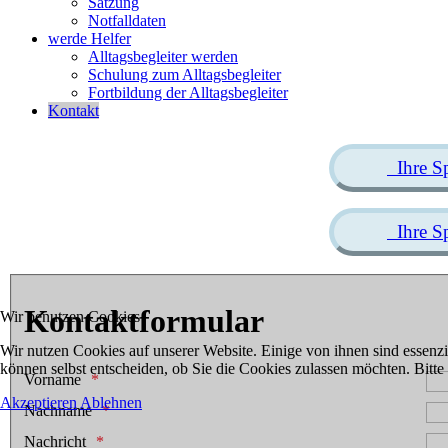
Satzung
Notfalldaten
werde Helfer
Alltagsbegleiter werden
Schulung zum Alltagsbegleiter
Fortbildung der Alltagsbegleiter
Kontakt
Ihre S
Ihre S
Kontaktformular
Wir benutzen Cookies
Wir nutzen Cookies auf unserer Website. Einige von ihnen sind essenzi
können selbst entscheiden, ob Sie die Cookies zulassen möchten. Bitte
Vorname
Akzeptieren
Ablehnen
Nachname
Nachricht