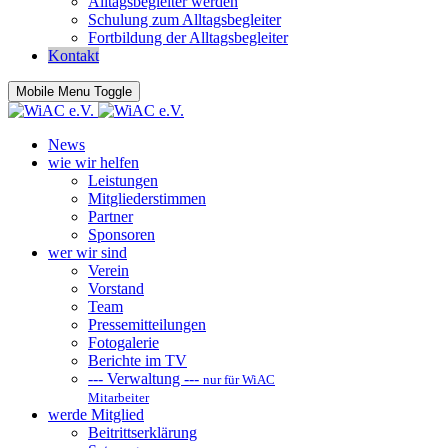
Alltagsbegleiter werden
Schulung zum Alltagsbegleiter
Fortbildung der Alltagsbegleiter
Kontakt
Mobile Menu Toggle
News
wie wir helfen
Leistungen
Mitgliederstimmen
Partner
Sponsoren
wer wir sind
Verein
Vorstand
Team
Pressemitteilungen
Fotogalerie
Berichte im TV
--- Verwaltung ---
nur für WiAC
Mitarbeiter
werde Mitglied
Beitrittserklärung