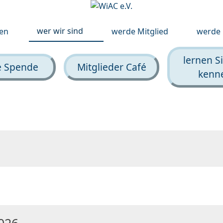
wer wir sind
fen
werde Mitglied
werde 
lernen S
e Spende
Mitglieder Café
kenn